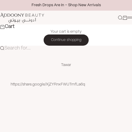
Skip to content
Fresh Drops Are In - Shop New Arrivals
Addoony Beauty
Search
Cart
M
Cart
Your cart is empty
Continue shopping
Search for...
Tawar
https://share.google/XjZYRnxFWUTmfLa6q