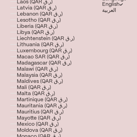
Laos (QAR ر.ق)
English
Latvia (QAR ر.ق)
العربية
Lebanon (QAR ر.ق)
Lesotho (QAR ر.ق)
Liberia (QAR ر.ق)
Libya (QAR ر.ق)
Liechtenstein (QAR ر.ق)
Lithuania (QAR ر.ق)
Luxembourg (QAR ر.ق)
Macao SAR (QAR ر.ق)
Madagascar (QAR ر.ق)
Malawi (QAR ر.ق)
Malaysia (QAR ر.ق)
Maldives (QAR ر.ق)
Mali (QAR ر.ق)
Malta (QAR ر.ق)
Martinique (QAR ر.ق)
Mauritania (QAR ر.ق)
Mauritius (QAR ر.ق)
Mayotte (QAR ر.ق)
Mexico (QAR ر.ق)
Moldova (QAR ر.ق)
Monaco (QAR ر.ق)