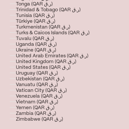
Tonga (QAR ر.ق)
Trinidad & Tobago (QAR ر.ق)
Tunisia (QAR ر.ق)
Türkiye (QAR ر.ق)
Turkmenistan (QAR ر.ق)
Turks & Caicos Islands (QAR ر.ق)
Tuvalu (QAR ر.ق)
Uganda (QAR ر.ق)
Ukraine (QAR ر.ق)
United Arab Emirates (QAR ر.ق)
United Kingdom (QAR ر.ق)
United States (QAR ر.ق)
Uruguay (QAR ر.ق)
Uzbekistan (QAR ر.ق)
Vanuatu (QAR ر.ق)
Vatican City (QAR ر.ق)
Venezuela (QAR ر.ق)
Vietnam (QAR ر.ق)
Yemen (QAR ر.ق)
Zambia (QAR ر.ق)
Zimbabwe (QAR ر.ق)