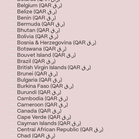
Belgium (QAR ر.ق)
Belize (QAR ر.ق)
Benin (QAR ر.ق)
Bermuda (QAR ر.ق)
Bhutan (QAR ر.ق)
Bolivia (QAR ر.ق)
Bosnia & Herzegovina (QAR ر.ق)
Botswana (QAR ر.ق)
Bouvet Island (QAR ر.ق)
Brazil (QAR ر.ق)
British Virgin Islands (QAR ر.ق)
Brunei (QAR ر.ق)
Bulgaria (QAR ر.ق)
Burkina Faso (QAR ر.ق)
Burundi (QAR ر.ق)
Cambodia (QAR ر.ق)
Cameroon (QAR ر.ق)
Canada (QAR ر.ق)
Cape Verde (QAR ر.ق)
Cayman Islands (QAR ر.ق)
Central African Republic (QAR ر.ق)
Chad (QAR ر.ق)