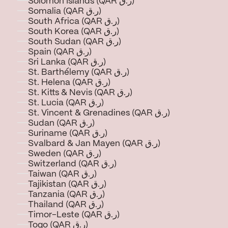
Solomon Islands (QAR ر.ق)
Somalia (QAR ر.ق)
South Africa (QAR ر.ق)
South Korea (QAR ر.ق)
South Sudan (QAR ر.ق)
Spain (QAR ر.ق)
Sri Lanka (QAR ر.ق)
St. Barthélemy (QAR ر.ق)
St. Helena (QAR ر.ق)
St. Kitts & Nevis (QAR ر.ق)
St. Lucia (QAR ر.ق)
St. Vincent & Grenadines (QAR ر.ق)
Sudan (QAR ر.ق)
Suriname (QAR ر.ق)
Svalbard & Jan Mayen (QAR ر.ق)
Sweden (QAR ر.ق)
Switzerland (QAR ر.ق)
Taiwan (QAR ر.ق)
Tajikistan (QAR ر.ق)
Tanzania (QAR ر.ق)
Thailand (QAR ر.ق)
Timor-Leste (QAR ر.ق)
Togo (QAR ر.ق)