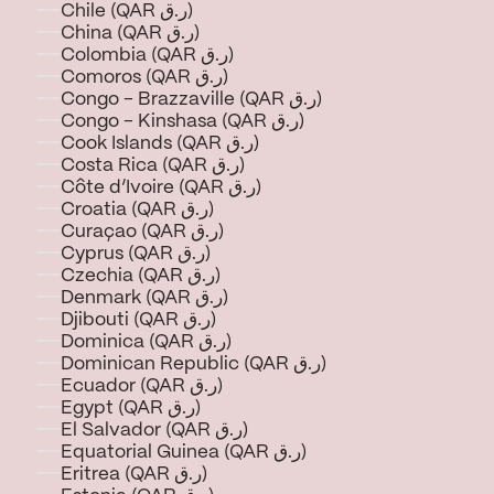
Chile (QAR ر.ق)
China (QAR ر.ق)
Colombia (QAR ر.ق)
Comoros (QAR ر.ق)
Congo - Brazzaville (QAR ر.ق)
Congo - Kinshasa (QAR ر.ق)
Cook Islands (QAR ر.ق)
Costa Rica (QAR ر.ق)
Côte d’Ivoire (QAR ر.ق)
Croatia (QAR ر.ق)
Curaçao (QAR ر.ق)
Cyprus (QAR ر.ق)
Czechia (QAR ر.ق)
Denmark (QAR ر.ق)
Djibouti (QAR ر.ق)
Dominica (QAR ر.ق)
Dominican Republic (QAR ر.ق)
Ecuador (QAR ر.ق)
Egypt (QAR ر.ق)
El Salvador (QAR ر.ق)
Equatorial Guinea (QAR ر.ق)
Eritrea (QAR ر.ق)