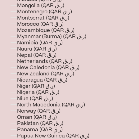
Mongolia (QAR ر.ق)
Montenegro (QAR ر.ق)
Montserrat (QAR ر.ق)
Morocco (QAR ر.ق)
Mozambique (QAR ر.ق)
Myanmar (Burma) (QAR ر.ق)
Namibia (QAR ر.ق)
Nauru (QAR ر.ق)
Nepal (QAR ر.ق)
Netherlands (QAR ر.ق)
New Caledonia (QAR ر.ق)
New Zealand (QAR ر.ق)
Nicaragua (QAR ر.ق)
Niger (QAR ر.ق)
Nigeria (QAR ر.ق)
Niue (QAR ر.ق)
North Macedonia (QAR ر.ق)
Norway (QAR ر.ق)
Oman (QAR ر.ق)
Pakistan (QAR ر.ق)
Panama (QAR ر.ق)
Papua New Guinea (QAR ر.ق)