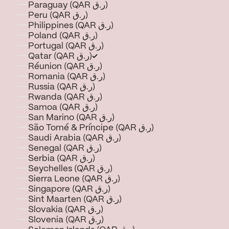
Paraguay (QAR ر.ق)
Peru (QAR ر.ق)
Philippines (QAR ر.ق)
Poland (QAR ر.ق)
Portugal (QAR ر.ق)
Qatar (QAR ر.ق)
Réunion (QAR ر.ق)
Romania (QAR ر.ق)
Russia (QAR ر.ق)
Rwanda (QAR ر.ق)
Samoa (QAR ر.ق)
San Marino (QAR ر.ق)
São Tomé & Príncipe (QAR ر.ق)
Saudi Arabia (QAR ر.ق)
Senegal (QAR ر.ق)
Serbia (QAR ر.ق)
Seychelles (QAR ر.ق)
Sierra Leone (QAR ر.ق)
Singapore (QAR ر.ق)
Sint Maarten (QAR ر.ق)
Slovakia (QAR ر.ق)
Slovenia (QAR ر.ق)