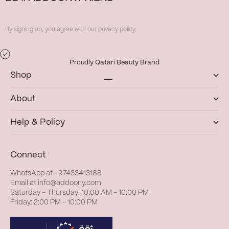
By signing up, you agree with our privacy policy.
Proudly Qatari Beauty Brand
Shop
Go to item 1
Go to item 2
Go to item 3
Go to item 4
About
Help & Policy
Connect
WhatsApp at
+97433413188
Email at
info@addoony.com
Saturday – Thursday: 10:00 AM – 10:00 PM
Friday: 2:00 PM – 10:00 PM