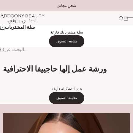
التخطي إلى المحتوى
شحن مجاني
Addoony Beauty
لتسوق
بحث
ة
سلة المشتريات
سلة مشترياتك فارغة
متابعة التسوق
البحث عن...
ورشة عمل إلها حاجييفا الاحترافية
هذه التشكيلة فارغة
متابعة التسوق