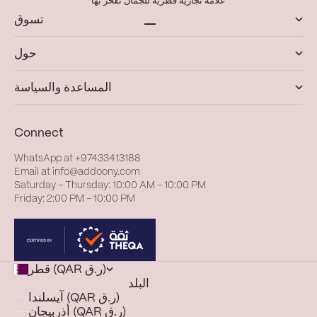
علامة تجارية قطرية للجمال نفخر بها
تسوق
الانتقال إلى العنصر 1
الانتقال إلى العنصر 4
الانتقال إلى العنصر 3
الانتقال إلى العنصر 2
حول
المساعدة والسياسة
Connect
WhatsApp at
+97433413188
Email at
info@addoony.com
Saturday – Thursday: 10:00 AM – 10:00 PM
Friday: 2:00 PM – 10:00 PM
قطر (QAR ر.ق)
البلد
آيسلندا (QAR ر.ق)
أذربيجان (QAR ر.ق)