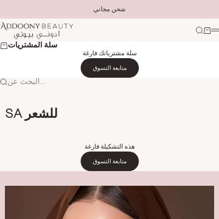
التخطي إلى المحتوى
شحن مجاني
Addoony Beauty
لتسوق
بحث
ة
سلة المشتريات
سلة مشترياتك فارغة
متابعة التسوق
البحث عن...
SA للشعر
هذه التشكيلة فارغة
متابعة التسوق